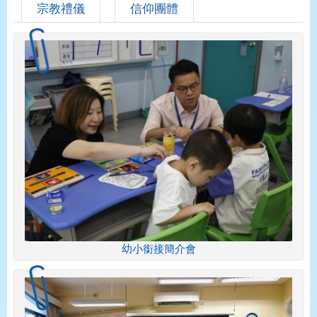
宗教禮儀
信仰團體
幼小銜接簡介會