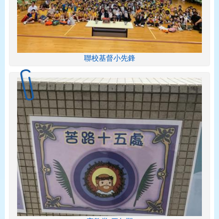
聯校基督小先鋒