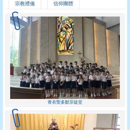
宗教禮儀
信仰團體
青衣聖多默宗徒堂