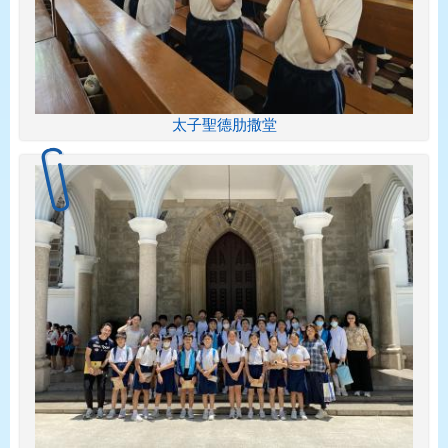
太子聖德肋撒堂