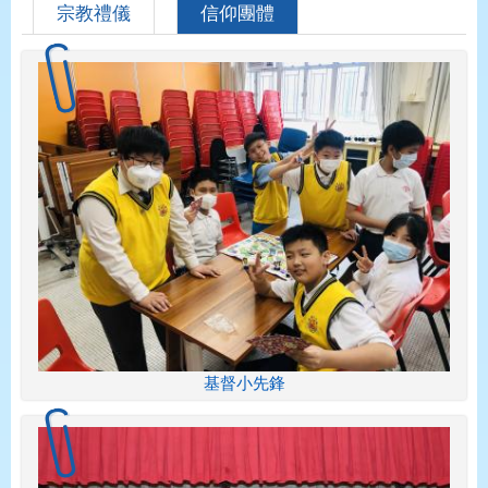
宗教禮儀
信仰團體
基督小先鋒