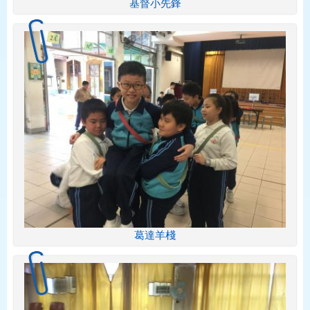
基督小先鋒
葛達羊棧