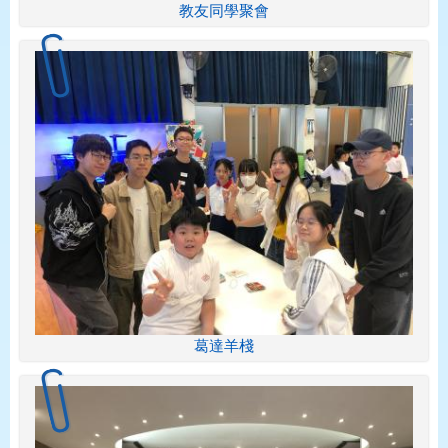
教友同學聚會
葛達羊棧